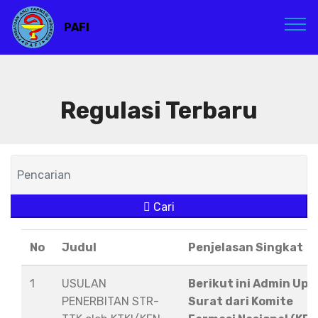
PAFI
Regulasi Terbaru
Cari
No
Judul
Penjelasan Singkat
1
USULAN
Berikut ini Admin Upl
PENERBITAN STR-
Surat dari Komite