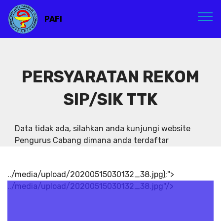
PAFI
PERSYARATAN REKOM
SIP/SIK TTK
Data tidak ada, silahkan anda kunjungi website
Pengurus Cabang dimana anda terdaftar
../media/upload/20200515030132_38.jpg);">
../media/upload/20200515030132_38.jpg"/>